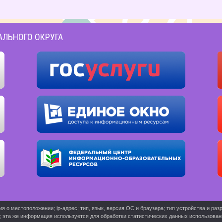
АЛЬНОГО ОКРУГА
о местоположении; ip-адрес; тип, язык, версия ОС и браузера; тип устройства и разр
ь; эта же информация используется для обработки статистических данных использова