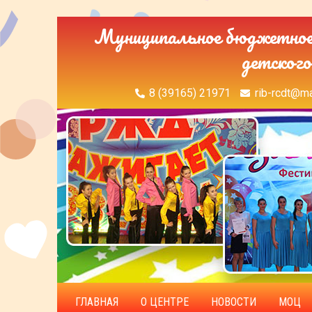
Муниципальное бюджетное 
детского
8 (39165) 21971
rib-rcdt@ma
ГЛАВНАЯ
О ЦЕНТРЕ
НОВОСТИ
МОЦ